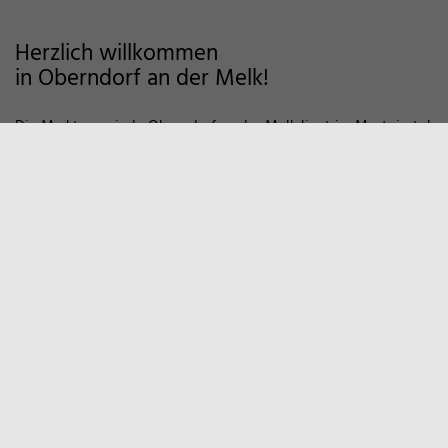
Herzlich willkommen
in Oberndorf an der Melk!
Die Marktgemeinde Oberndorf an der Melk liegt im Mostviertel
im Alpenvorland und zeichnet sich als Wohngemeinde mit
hoher Lebensqualität aus. Auf markierten Wanderwegen und
Fahrradstrecken finden Sie viele Möglichkeiten der Erholung in
der Natur vor. Zum Entspannen empfiehlt sich auch ein Besuch
in unserem Sportzentrum und Familienbad. Viele weitere
Informationen, z.B. über örtliche Vereine und
Wirtschaftsbetriebe finden Sie hier auf unserer Homepage.
Marktgemeinde
Oberndorf an der Melk
Hauptstraße 9
3281 Oberndorf an der Melk