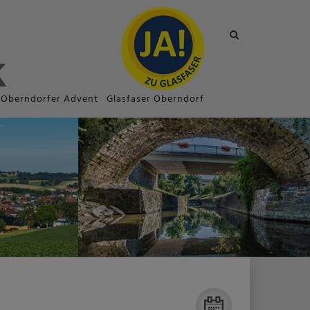
Site
search
toggle
Oberndorfer Advent
Glasfaser Oberndorf