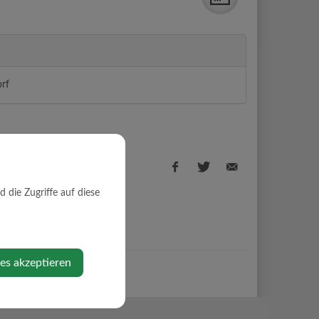
rf
die Zugriffe auf diese
Facebook
Twitter
E-
share
share
Mail
ies akzeptieren
share