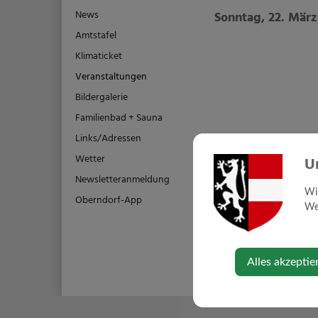
News
Sonntag, 22. März
Amtstafel
Klimaticket
Veranstaltungen
Bildergalerie
Familienbad + Sauna
Links/Adressen
Wetter
U
Newsletteranmeldung
Wi
Oberndorf-App
Web
⇐ zurück
Alles akzeptie