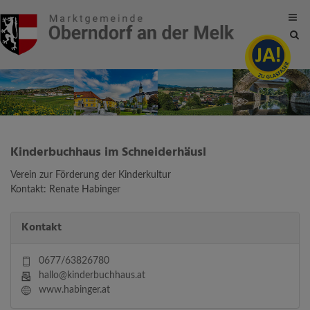
Site
sea
tog
Kinderbuchhaus im Schneiderhäusl
Verein zur Förderung der Kinderkultur
Kontakt: Renate Habinger
Kontakt
0677/63826780
hallo@kinderbuchhaus.at
www.habinger.at