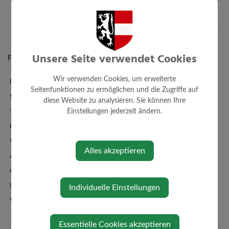
Unsere Seite verwendet Cookies
Freizeit/Tourismus
Wir verwenden Cookies, um erweiterte
Familienbad + Sauna
Seitenfunktionen zu ermöglichen und die Zugriffe auf
Sporthalle
diese Website zu analysieren. Sie können Ihre
Tennis
Einstellungen jederzeit ändern.
Radfahren/Mountainbiken
Wandern und Reiten
Alles akzeptieren
Ausflugsziele
Gastronomie
Unterkünfte
Individuelle Einstellungen
Vereine und sonstige Vereinigungen
Essentielle Cookies akzeptieren