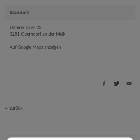
Standort
Unterer Gries 23
3281 Oberndorf an der Melk
Auf Google Maps anzeigen
⇐ zurück