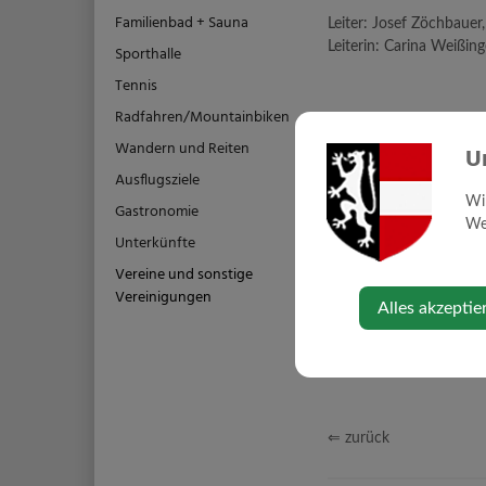
Familienbad + Sauna
Leiter: Josef Zöchbau
Leiterin: Carina Weißi
Sporthalle
Tennis
Radfahren/Mountainbiken
Wandern und Reiten
U
Ausflugsziele
Wi
Gastronomie
Web
Unterkünfte
Vereine und sonstige
Vereinigungen
Alles akzeptie
⇐ zurück