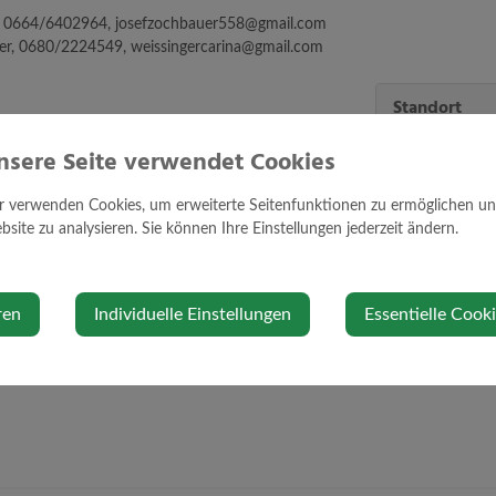
er, 0664/6402964, josefzochbauer558@gmail.com
nger, 0680/2224549, weissingercarina@gmail.com
Standort
nsere Seite verwendet Cookies
3281 Oberndor
r verwenden Cookies, um erweiterte Seitenfunktionen zu ermöglichen und 
site zu analysieren. Sie können Ihre Einstellungen jederzeit ändern.
Auf Google Ma
ren
Individuelle Einstellungen
Essentielle Cook