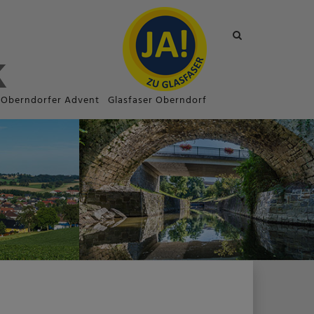
Site
search
toggle
Oberndorfer Advent
Glasfaser Oberndorf