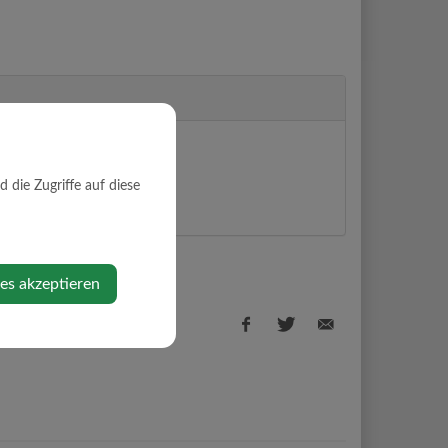
f an der Melk
die Zugriffe auf diese
ps anzeigen
ies akzeptieren
Facebook
Twitter
E-
share
share
Mail