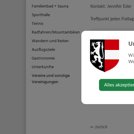
Familienbad + Sauna
Kontakt: Jennifer Eder
Sporthalle
Treffpunkt jeden Freit
Tennis
Radfahren/Mountainbiken
Kontakt
Wandern und Reiten
U
Ausflugsziele
0680/23 53 674
Wi
jennifer_eder@ic
Gastronomie
Web
Unterkünfte
Vereine und sonstige
Vereinigungen
Alles akzeptie
⇐ zurück