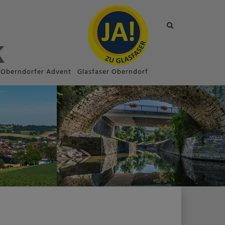
Site
search
toggle
Oberndorfer Advent
Glasfaser Oberndorf