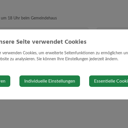
ag um 18 Uhr beim Gemeindehaus
Standort
nsere Seite verwendet Cookies
r verwenden Cookies, um erweiterte Seitenfunktionen zu ermöglichen und 
loud.com
site zu analysieren. Sie können Ihre Einstellungen jederzeit ändern.
Auf Google Ma
ren
Individuelle Einstellungen
Essentielle Cook