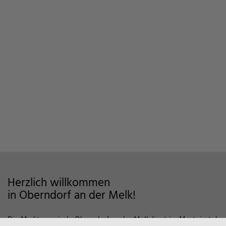
Herzlich willkommen
in Oberndorf an der Melk!
Die Marktgemeinde Oberndorf an der Melk liegt im Mostviertel