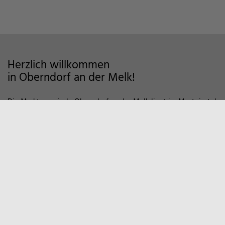
Herzlich willkommen
in Oberndorf an der Melk!
Die Marktgemeinde Oberndorf an der Melk liegt im Mostviertel
im Alpenvorland und zeichnet sich als Wohngemeinde mit
hoher Lebensqualität aus. Auf markierten Wanderwegen und
Fahrradstrecken finden Sie viele Möglichkeiten der Erholung in
der Natur vor. Zum Entspannen empfiehlt sich auch ein Besuch
in unserem Sportzentrum und Familienbad. Viele weitere
Informationen, z.B. über örtliche Vereine und
Wirtschaftsbetriebe finden Sie hier auf unserer Homepage.
Marktgemeinde