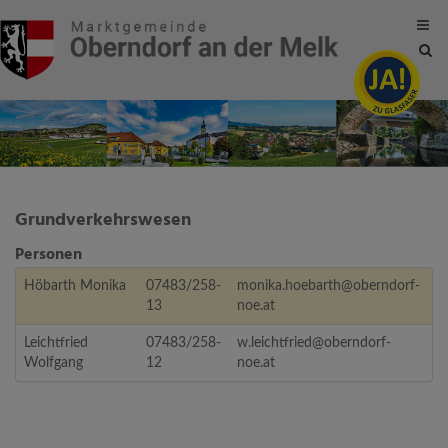
Site
sea
tog
Grundverkehrswesen
Personen
Höbarth Monika
07483/258-
monika.hoebarth@oberndorf-
13
noe.at
Leichtfried
07483/258-
w.leichtfried@oberndorf-
Wolfgang
12
noe.at