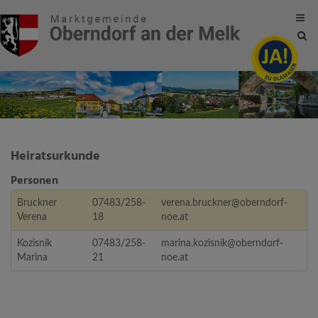
Site
sea
tog
Heiratsurkunde
Personen
Bruckner
07483/258-
verena.bruckner@oberndorf-
Verena
18
noe.at
Kozisnik
07483/258-
marina.kozisnik@oberndorf-
Marina
21
noe.at