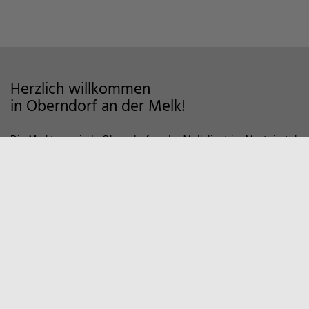
Herzlich willkommen
in Oberndorf an der Melk!
Die Marktgemeinde Oberndorf an der Melk liegt im Mostviertel
im Alpenvorland und zeichnet sich als Wohngemeinde mit
hoher Lebensqualität aus. Auf markierten Wanderwegen und
Fahrradstrecken finden Sie viele Möglichkeiten der Erholung in
der Natur vor. Zum Entspannen empfiehlt sich auch ein Besuch
in unserem Sportzentrum und Familienbad. Viele weitere
Informationen, z.B. über örtliche Vereine und
Wirtschaftsbetriebe finden Sie hier auf unserer Homepage.
Marktgemeinde