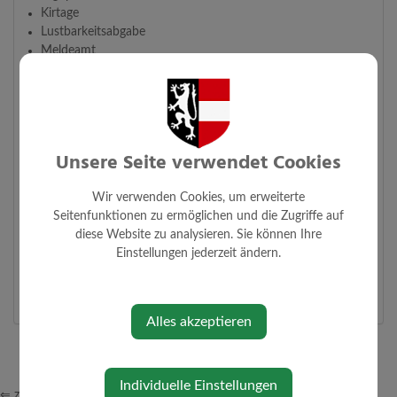
Kirtage
Lustbarkeitsabgabe
Meldeamt
Nachmittagsbetreuung
Nächtigungstaxe
Sporthallenvermietung
Staatsbürgerschaftsevidenz
Staatsbürgerschaftsnachweis
Unsere Seite verwendet Cookies
Standesamt
Standesamtliche Trauungen
Wir verwenden Cookies, um erweiterte
Straßenbeleuchtung
Seitenfunktionen zu ermöglichen und die Zugriffe auf
Veranstaltungsanmeldung
diese Website zu analysieren. Sie können Ihre
Wählerevidenz
Einstellungen jederzeit ändern.
Wahlkarten
Wasserzählerablesung
Alles akzeptieren
Individuelle Einstellungen
⇐ zurück