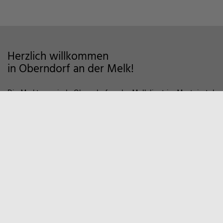
Herzlich willkommen
in Oberndorf an der Melk!
Die Marktgemeinde Oberndorf an der Melk liegt im Mostviertel
im Alpenvorland und zeichnet sich als Wohngemeinde mit
hoher Lebensqualität aus. Auf markierten Wanderwegen und
Fahrradstrecken finden Sie viele Möglichkeiten der Erholung in
der Natur vor. Zum Entspannen empfiehlt sich auch ein Besuch
in unserem Sportzentrum und Familienbad. Viele weitere
Informationen, z.B. über örtliche Vereine und
Wirtschaftsbetriebe finden Sie hier auf unserer Homepage.
Marktgemeinde
Oberndorf an der Melk