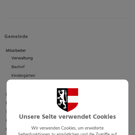
Gemeinde
Mitarbeiter
Verwaltung
Bauhof
Kindergärten
Schule/Familienbad
Einrichtungen
Politik
Standesamt
Unsere Seite verwendet Cookies
Ortsplan - FWP - BPL
Örtl. Entwicklungskonzept
Wir verwenden Cookies, um erweiterte
Seitenfunktionen zu ermöglichen und die Zugriffe auf