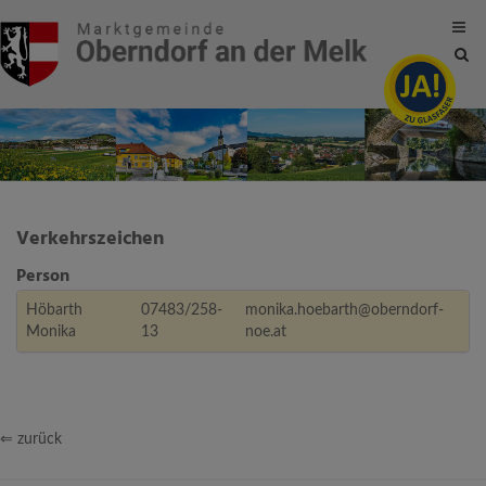
Site
sea
tog
Verkehrszeichen
Person
Höbarth
07483/258-
monika.hoebarth@oberndorf-
Monika
13
noe.at
⇐ zurück