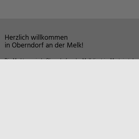
Herzlich willkommen
in Oberndorf an der Melk!
Die Marktgemeinde Oberndorf an der Melk liegt im Mostviertel
im Alpenvorland und zeichnet sich als Wohngemeinde mit
hoher Lebensqualität aus. Auf markierten Wanderwegen und
Fahrradstrecken finden Sie viele Möglichkeiten der Erholung in
der Natur vor. Zum Entspannen empfiehlt sich auch ein Besuch
in unserem Sportzentrum und Familienbad. Viele weitere
Informationen, z.B. über örtliche Vereine und
Wirtschaftsbetriebe finden Sie hier auf unserer Homepage.
Marktgemeinde
Oberndorf an der Melk