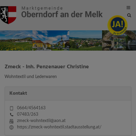
Site
sea
tog
Zmeck - Inh. Penzenauer Christine
Wohntextil und Lederwaren
Kontakt
0664/4564163
07483/263
zmeck-wohntextil@aon.at
https://zmeck-wohntextil.stadtausstellung.at/